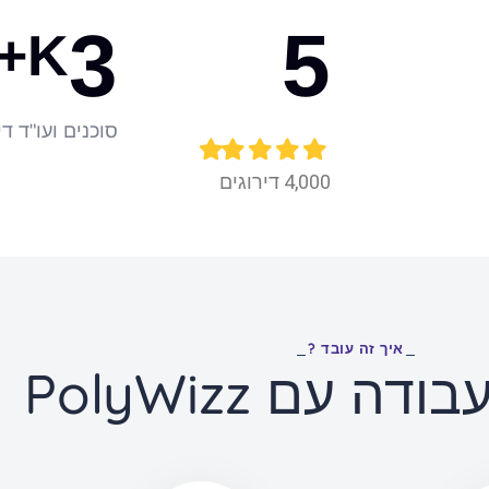
3
5
K+
סוכנים ועו"ד די
4,000 דירוגים
איך זה עובד ?
ה עם PolyWizz