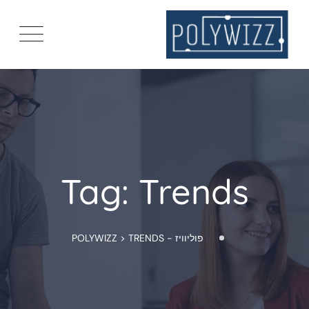
Ski
t
conten
Tag: Trends
פוליוויז - POLYWIZZ
TRENDS
>